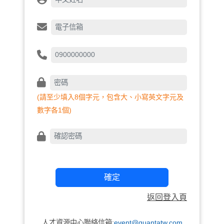
(請至少填入8個字元，包含大、小寫英文字元及
數字各1個)
確定
返回登入頁
人才資源中心聯絡信箱:
event@quantatw.com