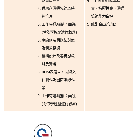
及量產導入
工作細心且認真負
供應商溝通協調及時
責、抗壓性高、溝通
程管理
協調能力良好
工作待遇/職稱：面議
能配合出差/加班
(將依學經歷進行敘薪)
產線組裝問題點對策
及溝通協調
機構設計改善構想檢
討及實踐
BOM表建立，技術文
件製作及圖面承認作
業
工作待遇/職稱：面議
(將依學經歷進行敘薪)