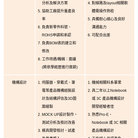
分析及解決方案
對線路及layout相關軟
協助工廠提升量產良
體需操作熟稔
率
具備耐心細心及良好
負責新零件料號、
溝通能力
ROHS申請和承認
可配合出差
負責BOM表的建立和
修改
工作待遇/職稱：面議
(將依學經歷進行敘薪)
機構設計
伺服器、穿戴式、筆
機械相關科系畢業
電等產品機構組裝設
具二年以上Notebook
計及結構評估及3D圖
或 3C 產品機構設計
面繪製
開發經驗者佳
MOCK UP設計製作，
熟悉Pro-E、
測試分析及檢討改善
Notebook 或 3C 相關
模具開發檢討，試產
產品機構設計