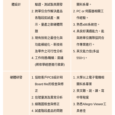
體設計
驗證、測試製具開發
關科系畢。
跨單位合作解決產品
PC or 伺服器相關工
各階段如試產、展
作經驗。
示、量產之軟硬體問
熟悉x86系統佳。
題
具良好溝通能力，能
現有技術之最佳化與
與跨單位團隊協同合
功能模組化、新技術
作專案進行。
及零件之可行性分析
英文能力佳(多益
工作待遇/職稱：面議
550+)。
(將依學經歷進行敘薪)
硬體研發
協助客戶PCB設計和
大學以上電子電機相
Board file的檢查與修
關科系畢業
正
英文聽、說、讀、寫
信號量測及異常分析
中等程度
線路圖檢查與修正
熟悉Allegro Viewer工
試產階段產品的問題
具者佳