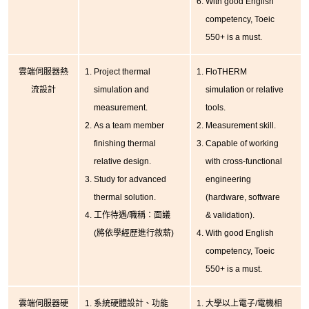
With good English
competency, Toeic
550+ is a must.
雲端伺服器熱
Project thermal
FloTHERM
流設計
simulation and
simulation or relative
measurement.
tools.
As a team member
Measurement skill.
finishing thermal
Capable of working
relative design.
with cross-functional
Study for advanced
engineering
thermal solution.
(hardware, software
工作待遇/職稱：面議
& validation).
(將依學經歷進行敘薪)
With good English
competency, Toeic
550+ is a must.
雲端伺服器硬
系統硬體設計、功能
大學以上電子/電機相