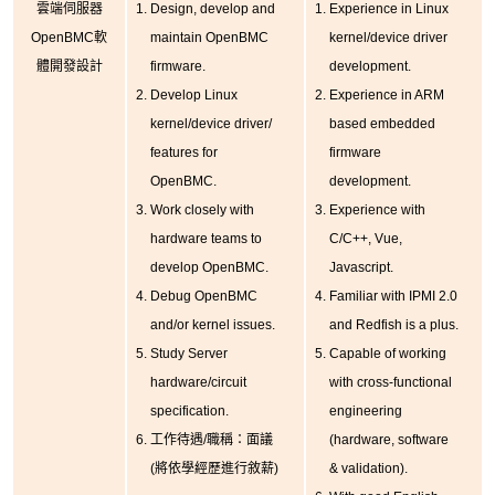
雲端伺服器
Design, develop and
Experience in Linux
OpenBMC軟
maintain OpenBMC
kernel/device driver
體開發設計
firmware.
development.
Develop Linux
Experience in ARM
kernel/device driver/
based embedded
features for
firmware
OpenBMC.
development.
Work closely with
Experience with
hardware teams to
C/C++, Vue,
develop OpenBMC.
Javascript.
Debug OpenBMC
Familiar with IPMI 2.0
and/or kernel issues.
and Redfish is a plus.
Study Server
Capable of working
hardware/circuit
with cross-functional
specification.
engineering
工作待遇/職稱：面議
(hardware, software
(將依學經歷進行敘薪)
& validation).