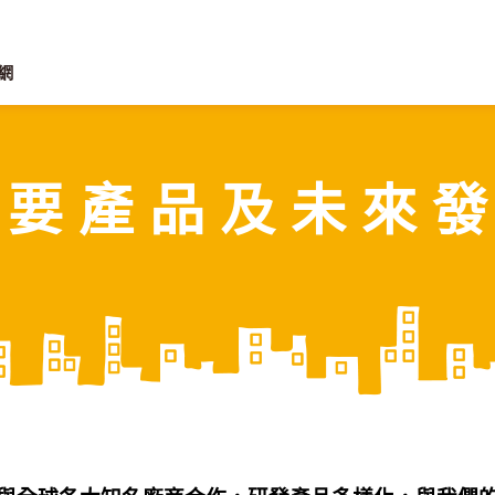
 要 產 品 及 未 來 發