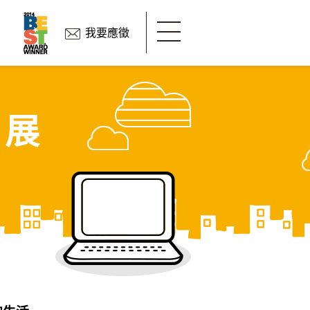
我要應徵
 展